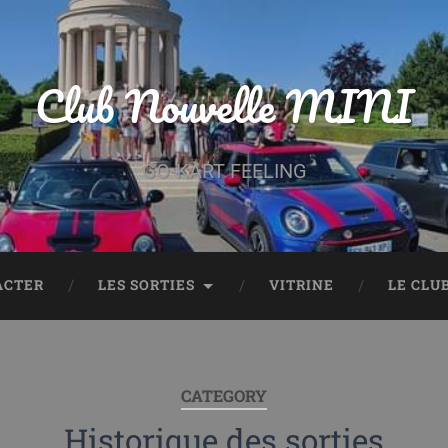
Club Nouvelle MINI
GO-KART FEELING
ACTER
LES SORTIES
VITRINE
LE CLU
CATEGORY
Historique des sorties