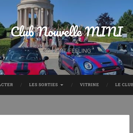
Club Nouvelle MINI
GO-KART FEELING
ACTER
LES SORTIES
VITRINE
LE CLU